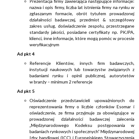
Prezentacja firmy zawierająca następujące informacje:
nazwa i opis firmy, liczba lat istnienia firmy na rynku w
zgłaszanym formacie, obrót tytułem prowadzonej
działalności badawczej, przedmiot & szczegółowy
zakres usług, doświadczenie zespołu, przestrzegane
standardy jakości, posiadane certyfikaty np. PKJPA,
klienci, inne informacje, które mogą pomóc w procesie
weryfikacyjnym
Ad pkt 4
Referencje Klientów, innych firm badawczych,
instytucji naukowych lub towarzystw związanych z
badaniami rynku i opinii publicznej, autorytetów
w branży – minimum 2 referencje
Ad pkt 5
Oświadczenie przedstawicieli upoważnionych do
reprezentowania firmy o liczbie członków Esomar i
oświadczenie, ze firma przyjmuje za obowiązujące w
prowadzonej działalności badawczej zalecenia
„Międzynarodowego Kodeksu postępowania w
badaniach rynkowych i społecznych” Międzynarodowej
Izby handlowej (ICC) i Europejskiego Stowarzyszenia